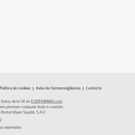
Política de cookies
Aviso de farmacovigilancia
Contacto
 Datos de la UE en
EUDPO@BMS.com
para plantear cualquier duda o cuestión
e
Bristol-Myers Squibb
, S.A.U.
22
os reservados.