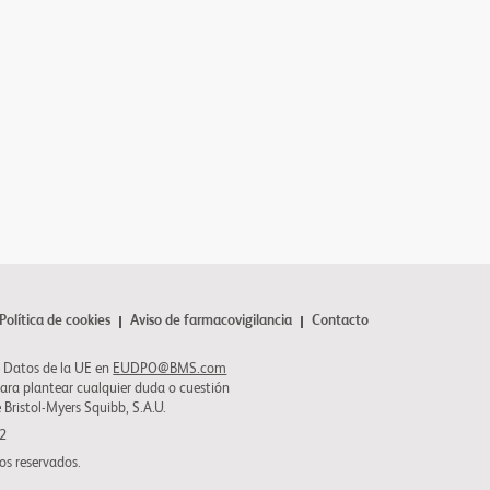
Política de cookies
Aviso de farmacovigilancia
Contacto
 Datos de la UE en
EUDPO@BMS.com
para plantear cualquier duda o cuestión
e
Bristol-Myers Squibb
, S.A.U.
22
os reservados.