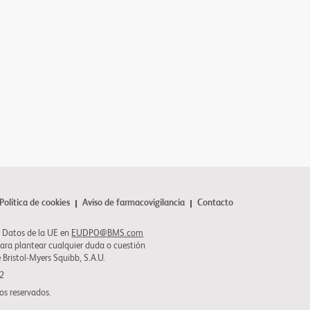
Política de cookies
Aviso de farmacovigilancia
Contacto
 Datos de la UE en
EUDPO@BMS.com
para plantear cualquier duda o cuestión
e
Bristol-Myers Squibb
, S.A.U.
22
os reservados.