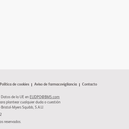
Política de cookies
Aviso de farmacovigilancia
Contacto
 Datos de la UE en
EUDPO@BMS.com
para plantear cualquier duda o cuestión
e
Bristol-Myers Squibb
, S.A.U.
22
os reservados.